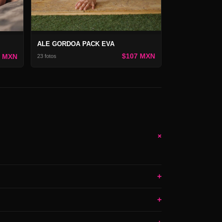
ALE GORDOA PACK EVA
$107 MXN
7 MXN
23 fotos
+
+
+