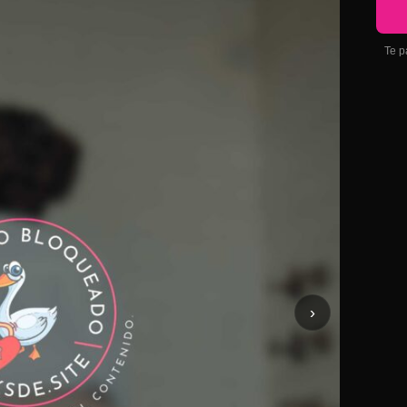
Te p
›