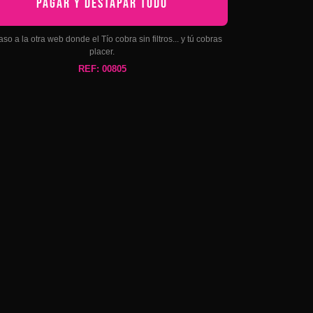
PAGAR Y DESTAPAR TODO
aso a la otra web donde el Tío cobra sin filtros... y tú cobras
placer.
REF: 00805