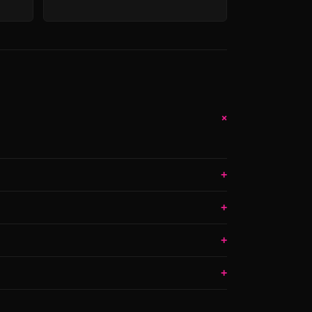
+
+
+
+
+