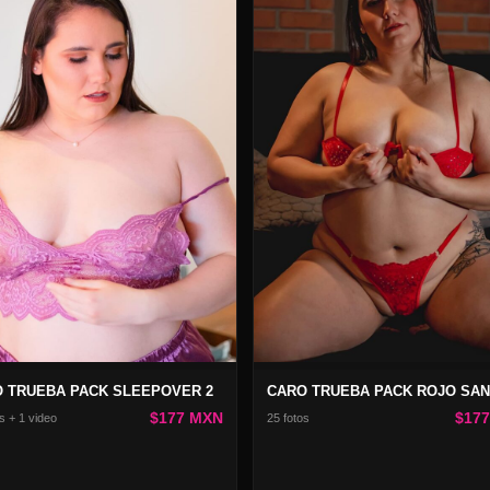
 TRUEBA PACK SLEEPOVER 2
$177 MXN
$17
s + 1 video
25 fotos