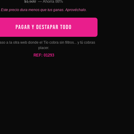
$1,500
— Ahorra 88%
Este precio dura menos que tus ganas. Aprovéchalo.
PAGAR Y DESTAPAR TODO
aso a la otra web donde el Tío cobra sin filtros... y tú cobras
placer.
REF: 01293