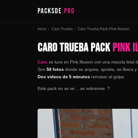
PACKSDE
.PRO
Inicio
Caro Trueba
Caro Trueba Pack Pink Illusion
›
›
CARO TRUEBA PACK
PINK I
Caro
se luce en Pink Illusion con una mezcla letal 
Son
50 fotos
donde se arquea, aprieta, se libera y 
Dos videos de 5 minutos
rematan el golpe.
Este pack no se ve… se sobrevive. ?