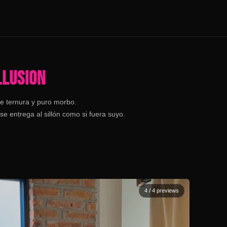
LLUSION
de ternura y puro morbo.
se entrega al sillón como si fuera suyo.
4
/ 4 previews