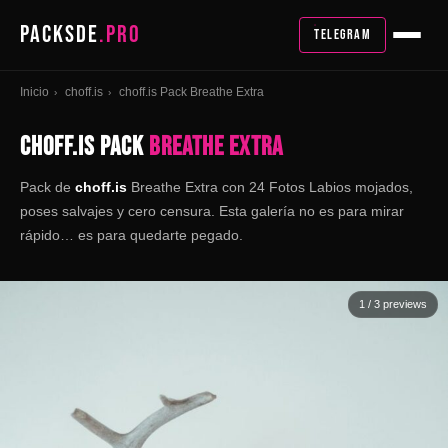
PACKSDE
.PRO
TELEGRAM
Inicio
choff.is
choff.is Pack Breathe Extra
›
›
CHOFF.IS PACK
BREATHE EXTRA
Pack de
choff.is
Breathe Extra con 24 Fotos Labios mojados,
poses salvajes y cero censura. Esta galería no es para mirar
rápido… es para quedarte pegado.
1
/ 3 previews