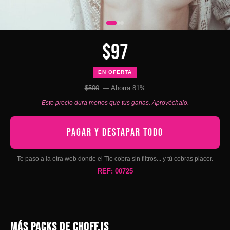
$97
EN OFERTA
$500
— Ahorra 81%
Este precio dura menos que tus ganas. Aprovéchalo.
PAGAR Y DESTAPAR TODO
Te paso a la otra web donde el Tío cobra sin filtros... y tú cobras placer.
REF: 00725
MÁS PACKS DE CHOFF.IS