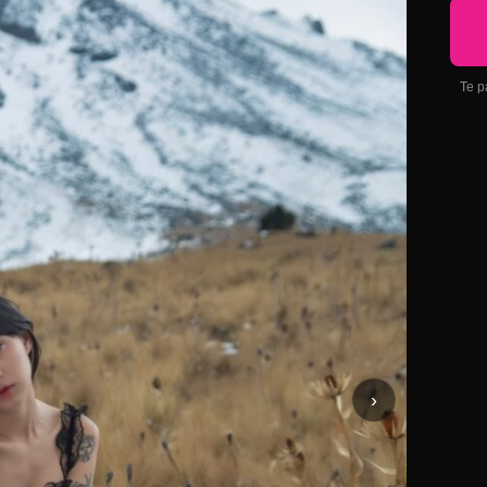
Te p
›