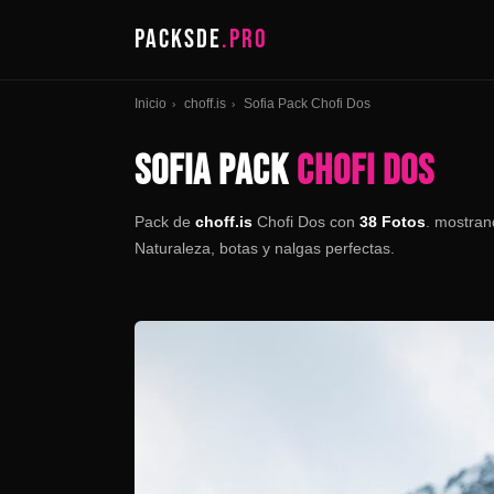
PACKSDE
.PRO
Inicio
choff.is
Sofia Pack Chofi Dos
›
›
SOFIA PACK
CHOFI DOS
Pack de
choff.is
Chofi Dos con
38 Fotos
. mostran
Naturaleza, botas y nalgas perfectas.