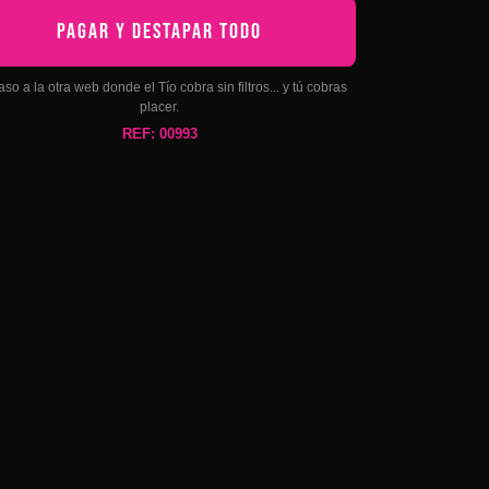
PAGAR Y DESTAPAR TODO
aso a la otra web donde el Tío cobra sin filtros... y tú cobras
placer.
REF: 00993