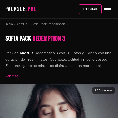
PACKSDE
.PRO
TELEGRAM
Inicio
choff.is
Sofia Pack Redemption 3
›
›
SOFIA PACK
REDEMPTION 3
Pack de
choff.is
Redemption 3 con 18 Fotos y 1 video con una
duración de Tres minutos. Cuerpazo, actitud y mucho deseo.
Esta entrega no se mira… se disfruta con una mano abajo.
Ver más
1
/ 3 previews