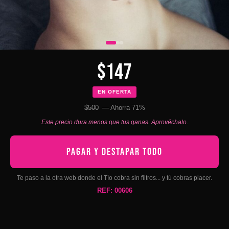
$147
EN OFERTA
$500
— Ahorra 71%
Este precio dura menos que tus ganas. Aprovéchalo.
PAGAR Y DESTAPAR TODO
Te paso a la otra web donde el Tío cobra sin filtros... y tú cobras placer.
REF: 00606