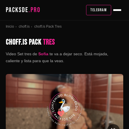
PACKSDE
.PRO
TELEGRAM
Inicio
choff.is
choff.is Pack Tres
›
›
CHOFF.IS PACK
TRES
Video Set tres de
Sofia
te va a dejar seco. Está mojada,
caliente y lista para que la veas.