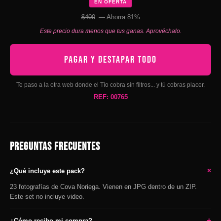
EN OFERTA
$400
— Ahorra 81%
Este precio dura menos que tus ganas. Aprovéchalo.
PAGAR Y DESTAPAR TODO
Te paso a la otra web donde el Tío cobra sin filtros... y tú cobras placer.
REF: 00765
PREGUNTAS FRECUENTES
+
¿Qué incluye este pack?
23 fotografías de Cova Noriega. Vienen en JPG dentro de un ZIP.
Este set no incluye video.
+
¿Cómo recibo mi compra?