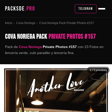
PACKSDE
.PRO
TELEGRAM
Inicio
Cova Noriega
Cova Noriega Pack Private Photos #157
›
›
COVA NORIEGA PACK
PRIVATE PHOTOS #157
Pack de
Cova Noriega
Private Photos #157
con 23 Fotos en
lencería verde, culo paradito y lencería fina.
1
/ 3 previews