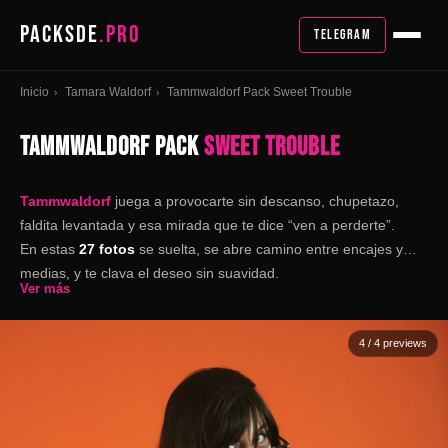
PACKSDE
.PRO
TELEGRAM
Inicio
Tamara Waldorf
Tammwaldorf Pack Sweet Trouble
›
›
TAMMWALDORF PACK
SWEET TROUBLE
Tammwaldorf
juega a provocarte sin descanso, chupetazo,
faldita levantada y esa mirada que te dice “ven a perderte”.
En estas
27 fotos
se suelta, se abre camino entre encajes y
medias, y te clava el deseo sin suavidad.
Ver más
4
/ 4 previews