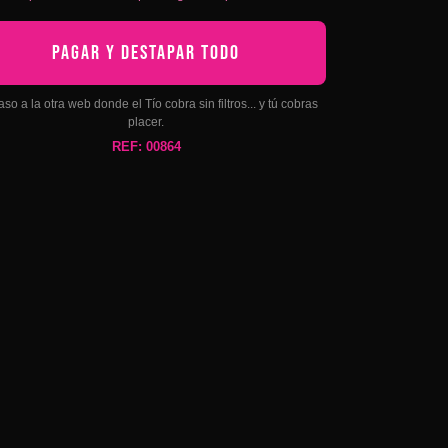
PAGAR Y DESTAPAR TODO
aso a la otra web donde el Tío cobra sin filtros... y tú cobras
placer.
REF: 00864