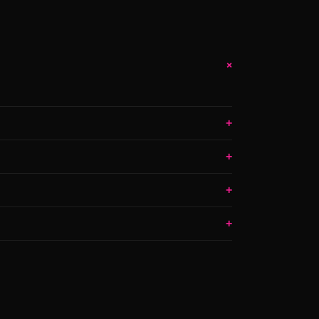
+
+
+
+
+