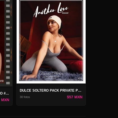
DULCE SOLTERO PACK PRIVATE PHOTOS #170
DULCE SOLTERO PRIVATE VIDEO #170
$57 MXN
30 fotos
7 MXN