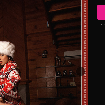
Te p
›