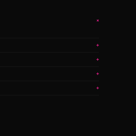
+
+
+
+
+