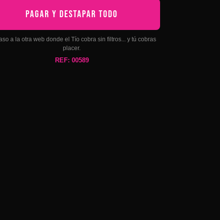
PAGAR Y DESTAPAR TODO
aso a la otra web donde el Tío cobra sin filtros... y tú cobras
placer.
REF: 00589