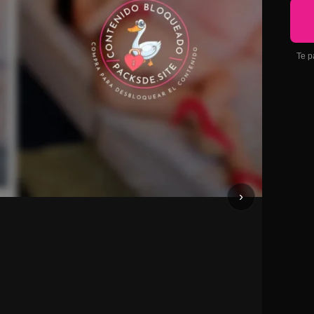
Te p
›