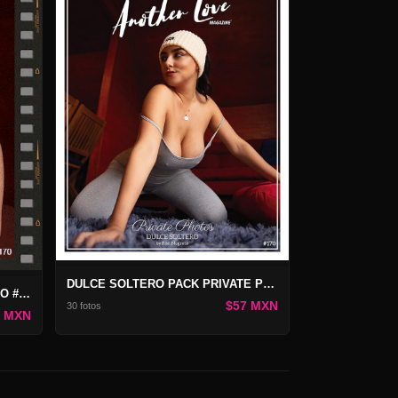
DULCE SOLTERO PACK PRIVATE PHOTOS #170
DULCE SOLTERO PRIVATE VIDEO #170
$57 MXN
30 fotos
7 MXN