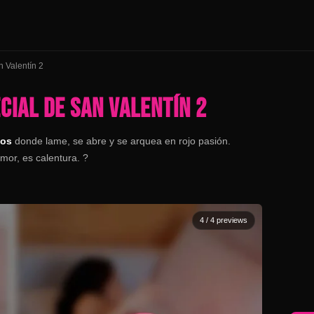
n Valentín 2
CIAL DE SAN VALENTÍN 2
tos
donde lame, se abre y se arquea en rojo pasión.
amor, es calentura. ?
4
/ 4 previews