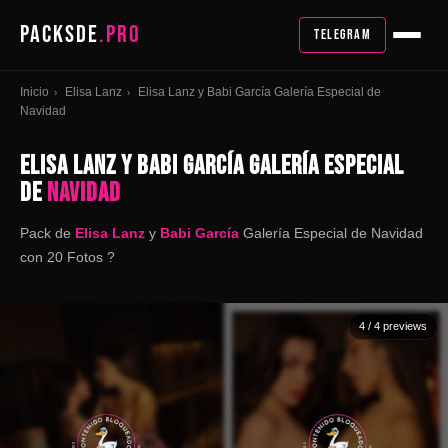
PACKSDE
.PRO
TELEGRAM
Inicio
Elisa Lanz
Elisa Lanz y Babi García Galería Especial de
›
›
Navidad
ELISA LANZ Y BABI GARCÍA GALERÍA ESPECIAL
DE
NAVIDAD
Pack de
Elisa Lanz
y
Babi García
Galería Especial de Navidad
con 20 Fotos ?
4
/ 4 previews