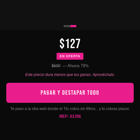
$127
EN OFERTA
$600
— Ahorra 79%
Este precio dura menos que tus ganas. Aprovéchalo.
PAGAR Y DESTAPAR TODO
Te paso a la otra web donde el Tío cobra sin filtros... y tú cobras placer.
REF: 01356