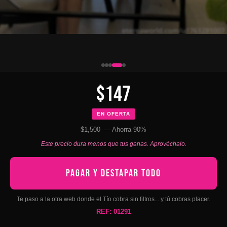
$147
EN OFERTA
$1,500
— Ahorra 90%
Este precio dura menos que tus ganas. Aprovéchalo.
PAGAR Y DESTAPAR TODO
Te paso a la otra web donde el Tío cobra sin filtros... y tú cobras placer.
REF: 01291