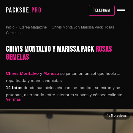
PACKSDE
.PRO
TELEGRAM
Inicio
Etérea Magazine
Chivis Montalvo y Marissa Pack Rosas
›
›
Gemelas
CHIVIS MONTALVO Y MARISSA PACK
ROSAS
GEMELAS
Chivis Montalvo
y
Marissa
se juntan en un set que huele a
ropa tirada y manos inquietas.
14 fotos
donde sus pieles chocan, se montan, se miran y se
prueban, alternando entre interiores suaves y césped caliente.
Ver más
4
/ 5 previews