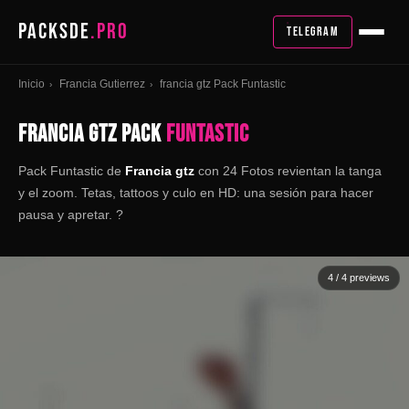
PACKSDE
.PRO
TELEGRAM
Inicio
Francia Gutierrez
francia gtz Pack Funtastic
›
›
FRANCIA GTZ PACK
FUNTASTIC
Pack
Funtastic
de
Francia gtz
con 24 Fotos revientan la tanga
y el zoom. Tetas, tattoos y culo en HD: una sesión para hacer
pausa y apretar. ?
4
/ 4 previews