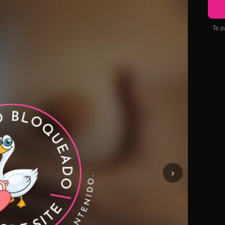
Te p
›