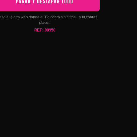
PAGAR Y DESTAPAR TODO
aso a la otra web donde el Tío cobra sin filtros... y tú cobras
placer.
REF: 00950