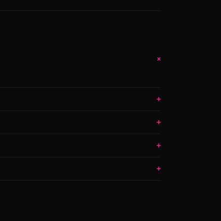
+
+
+
+
+