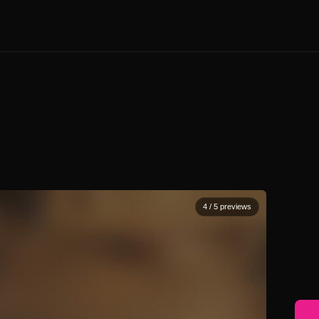
4
/ 5 previews