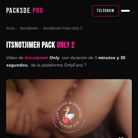
PACKSDE
.PRO
TELEGRAM
Inicio
Itsnotjimeh
itsnotjimeh Pack Only 2
›
›
ITSNOTJIMEH PACK
ONLY 2
Video de
itsnotjimeh
Only
con duración de 3
minutos y 30
segundos.
de la plataforma OnlyFans ?