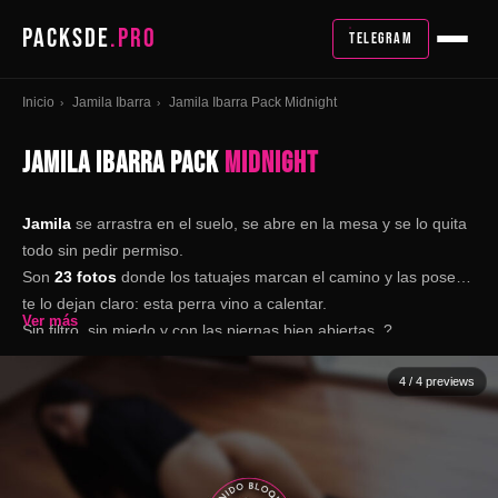
PACKSDE
.PRO
TELEGRAM
Inicio
Jamila Ibarra
Jamila Ibarra Pack Midnight
›
›
JAMILA IBARRA PACK
MIDNIGHT
Jamila
se arrastra en el suelo, se abre en la mesa y se lo quita
todo sin pedir permiso.
Son
23 fotos
donde los tatuajes marcan el camino y las poses
te lo dejan claro: esta perra vino a calentar.
Ver más
Sin filtro, sin miedo y con las piernas bien abiertas. ?
4
/ 4 previews