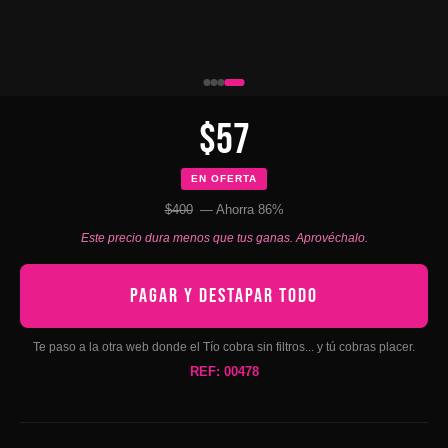
$57
EN OFERTA
$400
— Ahorra 86%
Este precio dura menos que tus ganas. Aprovéchalo.
PAGAR Y DESTAPAR TODO
Te paso a la otra web donde el Tío cobra sin filtros... y tú cobras placer.
REF: 00478