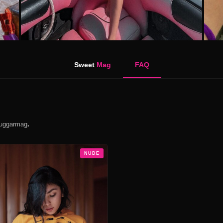
Sweet
Mag
FAQ
suggarmag
.
NUDE