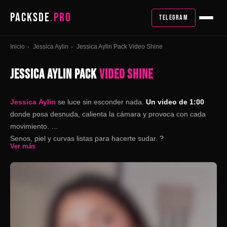
PACKSDE
.PRO
TELEGRAM
Inicio
Jessica Aylin
Jessica Aylin Pack Video Shine
›
›
JESSICA AYLIN PACK
VIDEO SHINE
Jessica Aylin
se luce sin esconder nada.
Un video de 1:00
donde posa desnuda, calienta la cámara y provoca con cada
movimiento.
Senos, piel y curvas listas para hacerte sudar. ?
Ver más