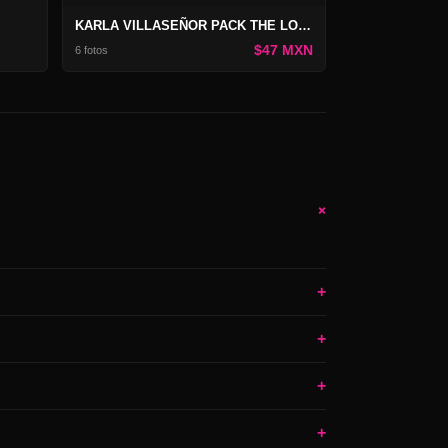
KARLA VILLASEÑOR PACK THE LOST PICTURES #8
$47 MXN
6 fotos
+
+
+
+
+