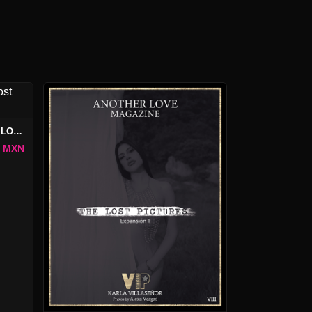
KARLA VILLASEÑOR PACK THE LOST PICTURES #9
7 MXN