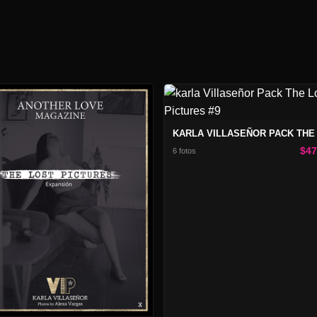
$4
6 fotos