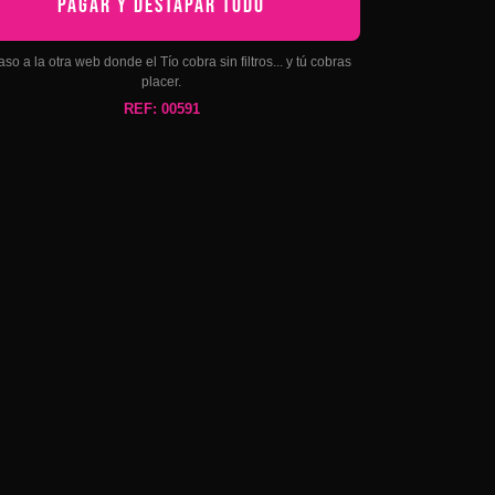
PAGAR Y DESTAPAR TODO
aso a la otra web donde el Tío cobra sin filtros... y tú cobras
placer.
REF: 00591