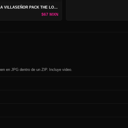
KARLA VILLASEÑOR PACK THE LOST PICTURES #10
$67 MXN
enen en JPG dentro de un ZIP. Incluye video.