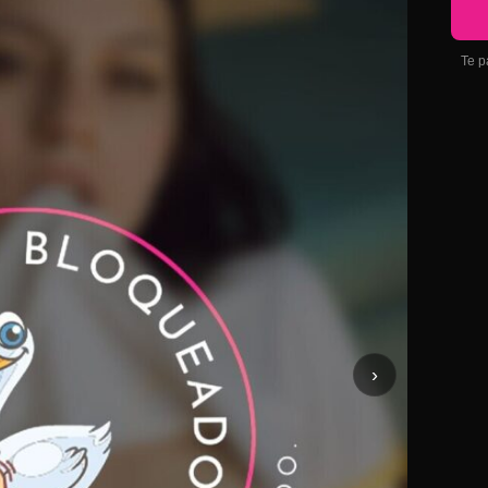
Te p
›