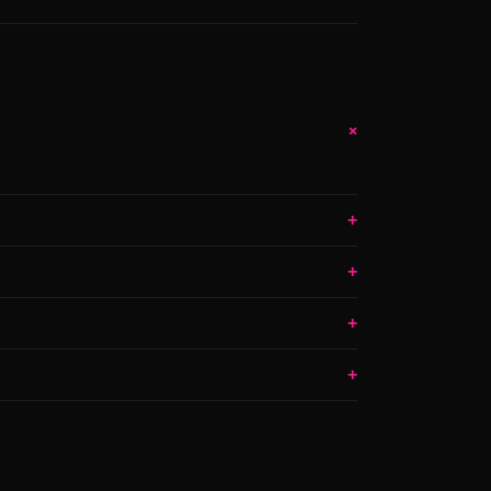
+
+
+
+
+