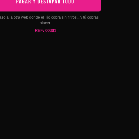
PAGAR Y DESTAPAR TODO
aso a la otra web donde el Tío cobra sin filtros... y tú cobras
placer.
REF: 00301