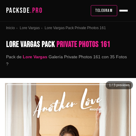
PACKSDE
.PRO
TELEGRAM
Inicio
Lore Vargas
Lore Vargas Pack Private Photos 161
›
›
LORE VARGAS PACK
PRIVATE PHOTOS 161
Pack de
Lore Vargas
Galería Private Photos 161 con 35 Fotos
?
1
/ 3 previews