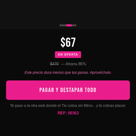
$67
EN OFERTA
$470
— Ahorra 86%
Este precio dura menos que tus ganas. Aprovéchalo.
PAGAR Y DESTAPAR TODO
Te paso a la otra web donde el Tío cobra sin filtros... y tú cobras placer.
REF: 00363