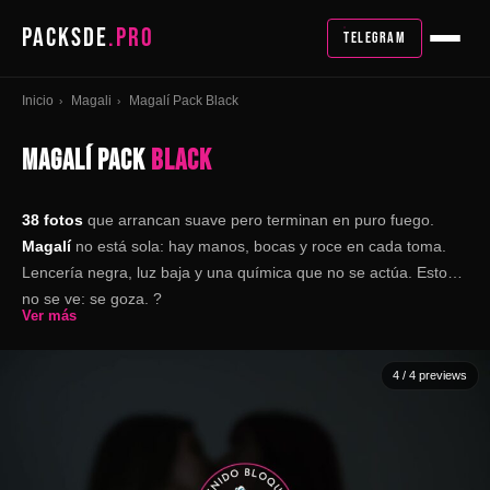
PACKSDE
.PRO
TELEGRAM
Inicio
Magali
Magalí Pack Black
›
›
MAGALÍ PACK
BLACK
38 fotos
que arrancan suave pero terminan en puro fuego.
Magalí
no está sola: hay manos, bocas y roce en cada toma.
Lencería negra, luz baja y una química que no se actúa. Esto
no se ve: se goza. ?
Ver más
4
/ 4 previews