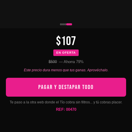
$107
EN OFERTA
$500
— Ahorra 79%
Este precio dura menos que tus ganas. Aprovéchalo.
PAGAR Y DESTAPAR TODO
Te paso a la otra web donde el Tío cobra sin filtros... y tú cobras placer.
REF: 00470