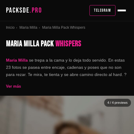
PACKSDE
.PRO
TELEGRAM
Inicio
Maria Milla
Maria Milla Pack Whispers
›
›
MARIA MILLA PACK
WHISPERS
Maria Milla
se trepa a la cama y lo deja todo servido. En estas
23 fotos se pasea entre encaje, cadenas y poses que no son
para rezar. Te mira, te tienta y se abre camino directo al hard. ?
Ver más
4
/ 4 previews