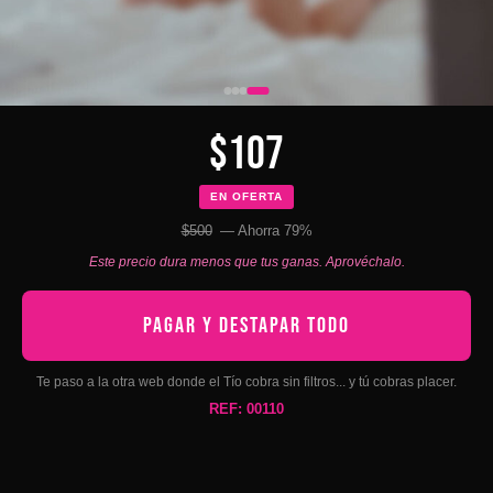
$107
EN OFERTA
$500
— Ahorra 79%
Este precio dura menos que tus ganas. Aprovéchalo.
PAGAR Y DESTAPAR TODO
Te paso a la otra web donde el Tío cobra sin filtros... y tú cobras placer.
REF: 00110