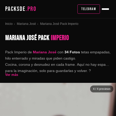
PACKSDE
.PRO
TELEGRAM
Inicio
Mariana José
Mariana José Pack Imperio
›
›
MARIANA JOSÉ PACK
IMPERIO
Pack Imperio de
Mariana José
con
34 Fotos
tetas empapadas,
hilo enterrado y miradas que piden castigo.
Cocina, corona y desnudez en cada frame. Aquí no hay espacio
para la imaginación, solo para guardarlas y volver. ?
Ver más
4
/ 4 previews