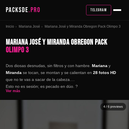
PACKSDE
.PRO
TELEGRAM
Inicio
Mariana José
Mariana José y Miranda Obregon Pack Olimpo 3
›
›
MARIANA JOSÉ Y MIRANDA OBREGON PACK
OLIMPO 3
Dos diosas desnudas, sin filtros y con hambre.
Mariana
y
Miranda
se tocan, se montan y se calientan en
28 fotos HD
que no te vas a sacar de la cabeza.
Esto no es sesión; es pecado en dúo. ?
Ver más
4
/ 6 previews