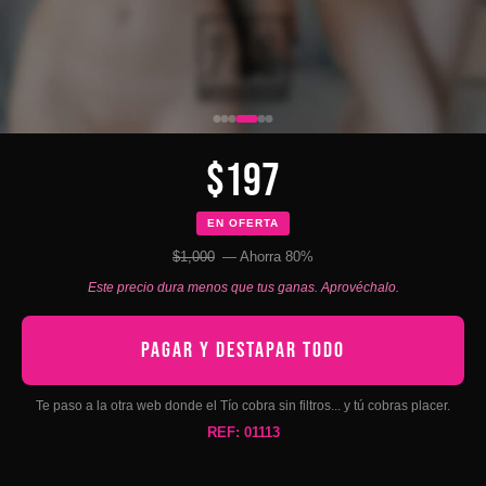
$197
EN OFERTA
$1,000
— Ahorra 80%
Este precio dura menos que tus ganas. Aprovéchalo.
PAGAR Y DESTAPAR TODO
Te paso a la otra web donde el Tío cobra sin filtros... y tú cobras placer.
REF: 01113