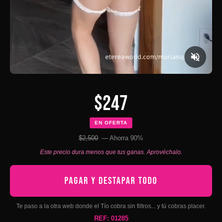
$247
EN OFERTA
$2,500
— Ahorra 90%
Este precio dura menos que tus ganas. Aprovéchalo.
PAGAR Y DESTAPAR TODO
Te paso a la otra web donde el Tío cobra sin filtros... y tú cobras placer.
REF: 01285