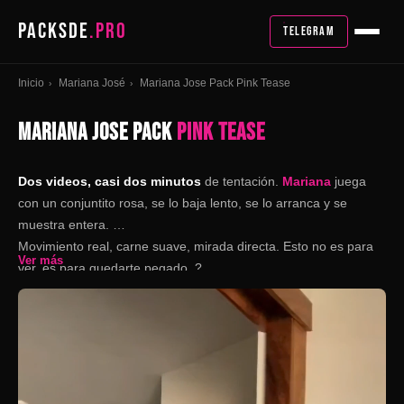
PACKSDE
.PRO
TELEGRAM
Inicio
Mariana José
Mariana Jose Pack Pink Tease
›
›
MARIANA JOSE PACK
PINK TEASE
Dos videos, casi dos minutos
de tentación.
Mariana
juega
con un conjuntito rosa, se lo baja lento, se lo arranca y se
muestra entera.
Movimiento real, carne suave, mirada directa. Esto no es para
Ver más
ver, es para quedarte pegado. ?