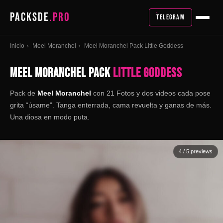
PACKSDE
.PRO
TELEGRAM
Inicio
Meel Moranchel
Meel Moranchel Pack Little Goddess
›
›
MEEL MORANCHEL PACK
LITTLE GODDESS
Pack de
Meel Moranchel
con 21 Fotos y dos videos cada pose
grita “úsame”. Tanga enterrada, cama revuelta y ganas de más.
Una diosa en modo puta.
4
/ 5 previews