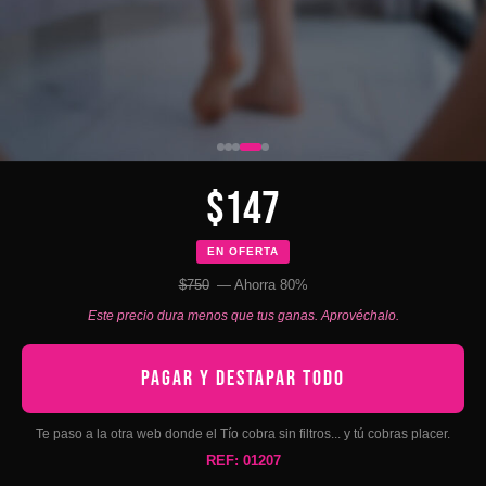
$147
EN OFERTA
$750
— Ahorra 80%
Este precio dura menos que tus ganas. Aprovéchalo.
PAGAR Y DESTAPAR TODO
Te paso a la otra web donde el Tío cobra sin filtros... y tú cobras placer.
REF: 01207