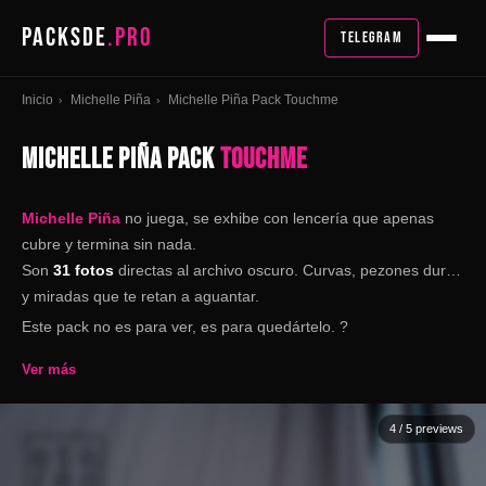
PACKSDE
.PRO
TELEGRAM
Inicio
Michelle Piña
Michelle Piña Pack Touchme
›
›
MICHELLE PIÑA PACK
TOUCHME
Michelle Piña
no juega, se exhibe con lencería que apenas
cubre y termina sin nada.
Son
31 fotos
directas al archivo oscuro. Curvas, pezones duros
y miradas que te retan a aguantar.
Este pack no es para ver, es para quedártelo. ?
Ver más
4
/ 5 previews