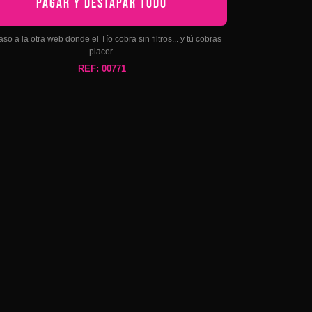
PAGAR Y DESTAPAR TODO
aso a la otra web donde el Tío cobra sin filtros... y tú cobras
placer.
REF: 00771