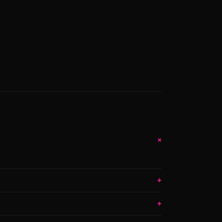
+
+
+