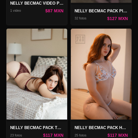
NELLY BECMAC VIDEO PILLOW TEASE
$87 MXN
NELLY BECMAC PACK PINK TEASE
1 video
$127 MXN
32 fotos
NELLY BECMAC PACK TEJANO BLUE
NELLY BECMAC PACK HEAT WAVES
$117 MXN
$117 MXN
23 fotos
25 fotos