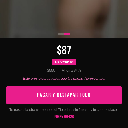
$87
EN OFERTA
$550
— Ahorra 84%
Este precio dura menos que tus ganas. Aprovéchalo.
PAGAR Y DESTAPAR TODO
Te paso a la otra web donde el Tío cobra sin filtros... y tú cobras placer.
REF: 00426