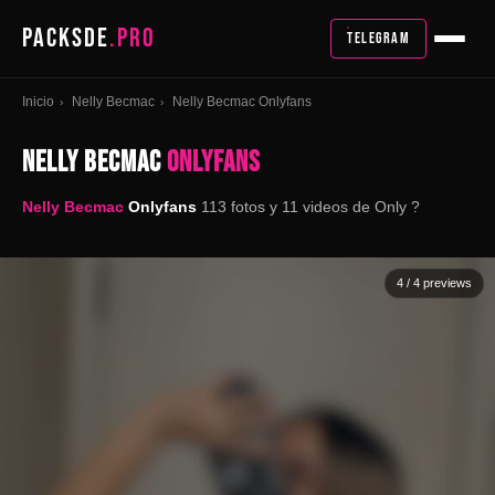
PACKSDE
.PRO
TELEGRAM
Inicio
Nelly Becmac
Nelly Becmac Onlyfans
›
›
NELLY BECMAC
ONLYFANS
Nelly Becmac
Onlyfans
113 fotos y 11 videos de Only ?
4
/ 4 previews