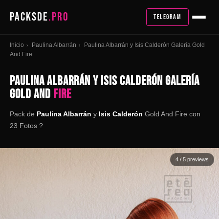
PACKSDE
.PRO
TELEGRAM
Inicio
Paulina Albarrán
Paulina Albarrán y Isis Calderón Galería Gold
›
›
And Fire
PAULINA ALBARRÁN Y ISIS CALDERÓN GALERÍA
GOLD AND
FIRE
Pack de
Paulina Albarrán
y
Isis Calderón
Gold And Fire con
23 Fotos ?
4
/ 5 previews