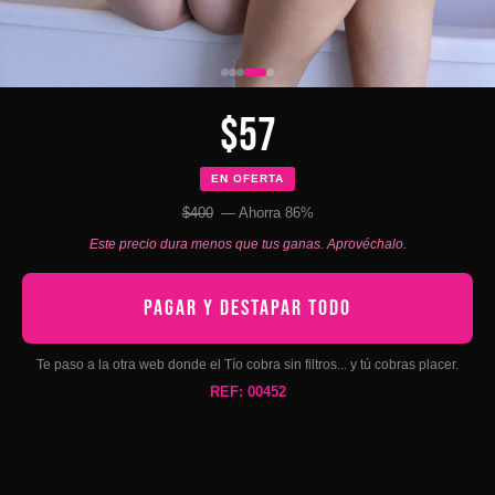
$57
EN OFERTA
$400
— Ahorra 86%
Este precio dura menos que tus ganas. Aprovéchalo.
PAGAR Y DESTAPAR TODO
Te paso a la otra web donde el Tío cobra sin filtros... y tú cobras placer.
REF: 00452