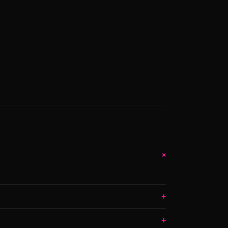
+
+
+