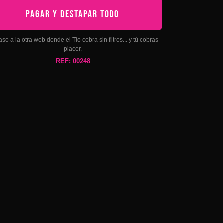
PAGAR Y DESTAPAR TODO
aso a la otra web donde el Tío cobra sin filtros... y tú cobras
placer.
REF: 00248