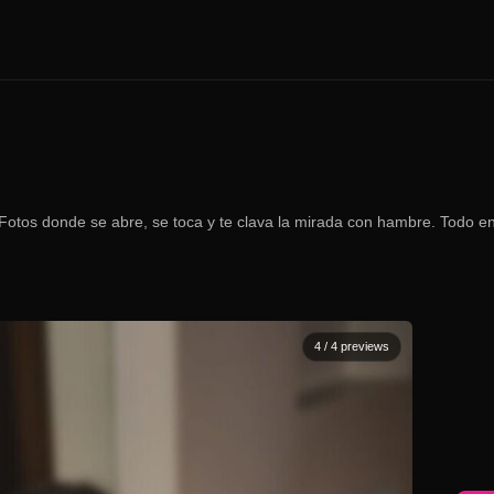
otos donde se abre, se toca y te clava la mirada con hambre. Todo en
4
/ 4 previews