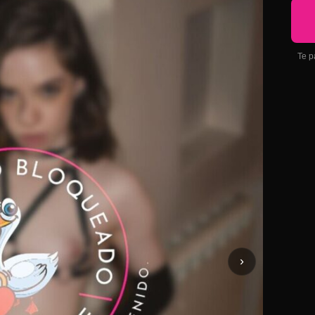
Te p
›