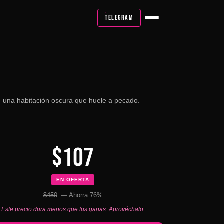
TELEGRAM
 una habitación oscura que huele a pecado.
$107
EN OFERTA
$450
— Ahorra 76%
Este precio dura menos que tus ganas. Aprovéchalo.