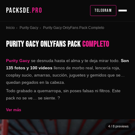
PACKSDE
.PRO
TELEGRAM
Inicio
Purity Gacy
Purity Gacy OnlyFans Pack Completo
›
›
PURITY GACY ONLYFANS PACK
COMPLETO
Purity Gacy
se desnuda hasta el alma y te deja mirar todo.
Son
135 fotos y 100 videos
llenos de morbo real, lencería roja,
cosplay sucio, amarras, succión, juguetes y gemidos que se
quedan pegados en la cabeza.
Todo grabado a quemarropa, sin poses falsas ni filtros. Este
pack no se ve… se siente. ?
Ver más
4
/ 8 previews