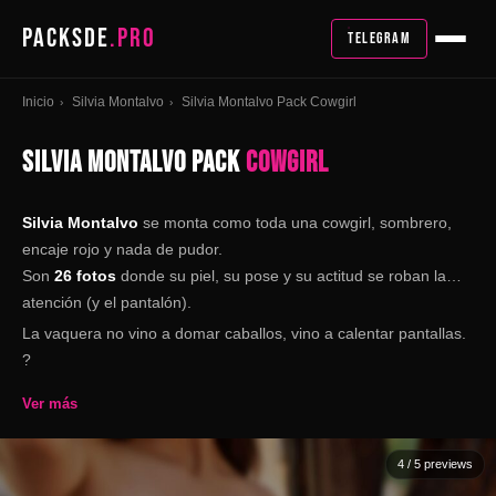
PACKSDE
.PRO
TELEGRAM
Inicio
Silvia Montalvo
Silvia Montalvo Pack Cowgirl
›
›
SILVIA MONTALVO PACK
COWGIRL
Silvia Montalvo
se monta como toda una cowgirl, sombrero,
encaje rojo y nada de pudor.
Son
26 fotos
donde su piel, su pose y su actitud se roban la
atención (y el pantalón).
La vaquera no vino a domar caballos, vino a calentar pantallas.
?
Ver más
4
/ 5 previews