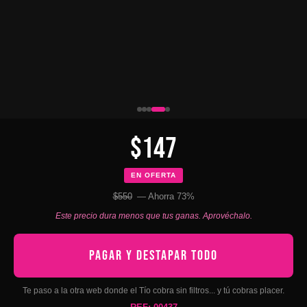
$147
EN OFERTA
$550
— Ahorra 73%
Este precio dura menos que tus ganas. Aprovéchalo.
PAGAR Y DESTAPAR TODO
Te paso a la otra web donde el Tío cobra sin filtros... y tú cobras placer.