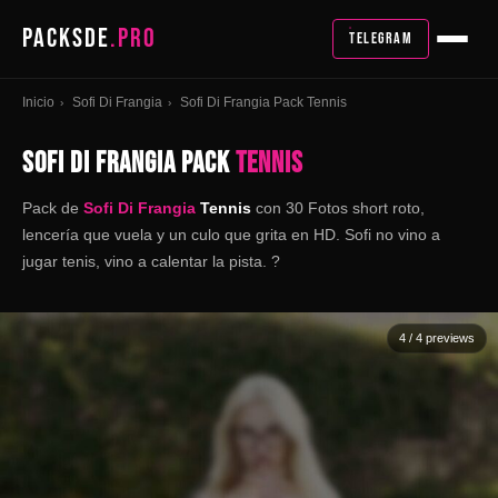
PACKSDE
.PRO
TELEGRAM
Inicio
Sofi Di Frangia
Sofi Di Frangia Pack Tennis
›
›
SOFI DI FRANGIA PACK
TENNIS
Pack de
Sofi Di Frangia
Tennis
con 30 Fotos short roto,
lencería que vuela y un culo que grita en HD. Sofi no vino a
jugar tenis, vino a calentar la pista. ?
4
/ 4 previews