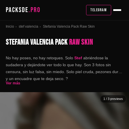
PACKSDE
.PRO
TELEGRAM
Inicio
stef valencia
Stefania Valencia Pack Raw Skin
›
›
STEFANIA VALENCIA PACK
RAW SKIN
No hay poses, no hay retoques. Solo
Stef
abriéndose la
sudadera y dejándote ver todo lo que hay. Son 3 fotos sin
censura, sin luz falsa, sin miedo. Solo piel cruda, pezones duros
y un encuadre que te deja seco. ?
Ver más
1
/ 3 previews