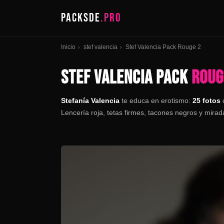
PACKSDE
.PRO
Inicio
stef valencia
Stef Valencia Pack Rouge 2
›
›
STEF VALENCIA PACK
ROUG
Stefanía Valencia
te educa en erotismo:
25 fotos
d
Lencería roja, tetas firmes, tacones negros y mirad