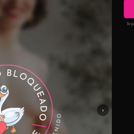
Te p
›