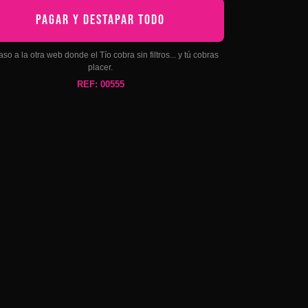
PAGAR Y DESTAPAR TODO
aso a la otra web donde el Tío cobra sin filtros... y tú cobras
placer.
REF: 00555