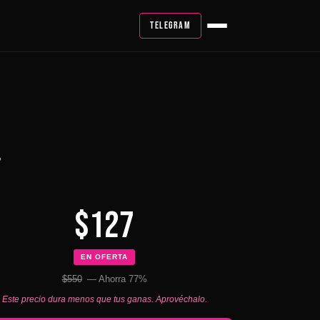
TELEGRAM
?
$127
EN OFERTA
$550
— Ahorra 77%
Este precio dura menos que tus ganas. Aprovéchalo.