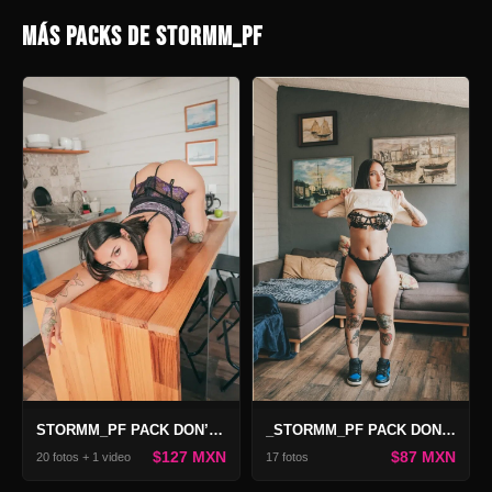
MÁS PACKS DE STORMM_PF
_STORMM_PF PACK DONT FORGET
STORMM_PF PACK DON’T FORGET 2
$87 MXN
$127 MXN
17 fotos
20 fotos + 1 video