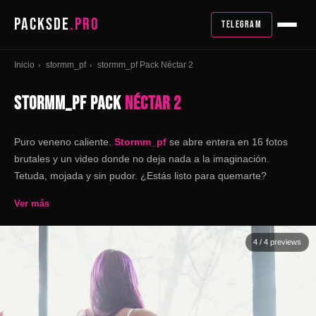
PACKSDE
.PRO
TELEGRAM
Inicio
stormm_pf
stormm_pf Pack Néctar 2
›
›
STORMM_PF PACK
NÉCTAR 2
Puro veneno caliente.
Stormm_pf
se abre entera en 16 fotos
brutales y un video donde no deja nada a la imaginación.
Tetuda, mojada y sin pudor. ¿Estás listo para quemarte?
Ver más
4
/ 4 previews