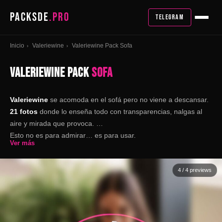
PACKSDE
.PRO
TELEGRAM
Inicio
Valeriewine
Valeriewine Pack Sofa
›
›
VALERIEWINE PACK
SOFA
Valeriewine
se acomoda en el sofá pero no viene a descansar.
21 fotos
donde lo enseña todo con transparencias, nalgas al
aire y mirada que provoca.
Esto no es para admirar… es para usar.
Ver más
4
/ 4 previews