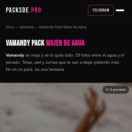
PACKSDE
.PRO
TELEGRAM
Inicio
vamandy
Vamandy Pack Mujer de agua
›
›
VAMANDY PACK
MUJER DE AGUA
Vamandy
se moja y se lo quita todo. 29 fotos entre el agua y el
pecado. Tetas, piel y curvas que te van a dejar pidiendo más.
No es un pack, es una fantasía.
4
/ 4 previews