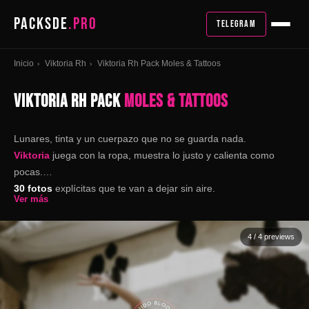
PACKSDE
.PRO
TELEGRAM
Inicio
Viktoria Rh
Viktoria Rh Pack Moles & Tattoos
›
›
VIKTORIA RH PACK
MOLES & TATTOOS
Lunares, tinta y un cuerpazo que no se guarda nada.
Viktoria
juega con la ropa, muestra lo justo y calienta como
pocas.
30 fotos
explícitas que te van a dejar sin aire.
Ver más
4
/ 4 previews