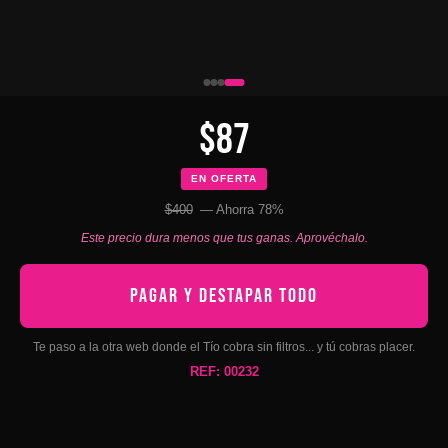
$87
EN OFERTA
$400
— Ahorra 78%
Este precio dura menos que tus ganas. Aprovéchalo.
PAGAR Y DESTAPAR TODO
Te paso a la otra web donde el Tío cobra sin filtros... y tú cobras placer.
REF: 00232