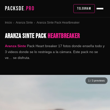
PACKSDE
.PRO
TELEGRAM
Inicio
Aranza Sinte
Aranza Sinte Pack Heartbreaker
›
›
ARANZA SINTE PACK
HEARTBREAKER
Aranza Sinte
Pack Heart breaker
17 fotos donde enseña todo y
3 videos donde se lo restriega a la cámara. Este pack no se
ve… se disfruta.
1
/ 3 previews