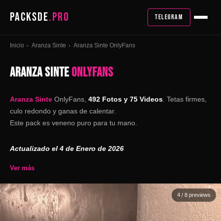
PACKSDE
.PRO
TELEGRAM
Inicio
Aranza Sinte
Aranza Sinte OnlyFans
›
›
ARANZA SINTE
ONLYFANS
Aranza Sinte
OnlyFans,
492 Fotos y 75 Videos
.
Tetas firmes,
culo redondo y ganas de calentar.
Este pack es veneno puro para tu mano.
Actualizado el 4 de Enero de 2026
Ver más
4
/ 8 previews