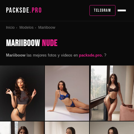
PACKSDE
.PRO
TELEGRAM
Inicio
Modelos
Mariiboow
›
›
Mariiboow
Nude
Mariiboow
las mejores fotos y videos en
packsde.pro.
?