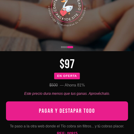
$97
EN OFERTA
$500
— Ahorra 81%
Este precio dura menos que tus ganas. Aprovéchalo.
PAGAR Y DESTAPAR TODO
Te paso a la otra web donde el Tío cobra sin filtros... y tú cobras placer.
REF: 00915