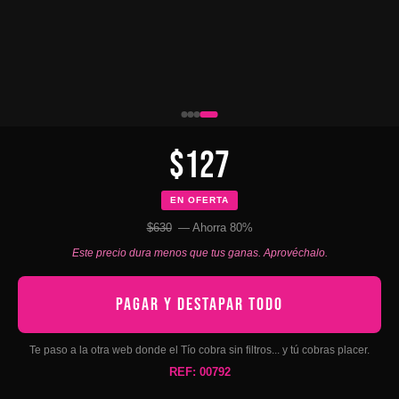
$127
EN OFERTA
$630
— Ahorra 80%
Este precio dura menos que tus ganas. Aprovéchalo.
PAGAR Y DESTAPAR TODO
Te paso a la otra web donde el Tío cobra sin filtros... y tú cobras placer.
REF: 00792